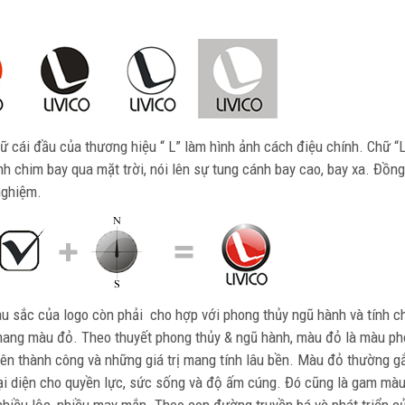
 cái đầu của thương hiệu “ L” làm hình ảnh cách điệu chính. Chữ “L
h chim bay qua mặt trời, nói lên sự tung cánh bay cao, bay xa. Đồng
nghiệm.
àu sắc của logo còn phải cho hợp với phong thủy ngũ hành và tính c
 mang màu đỏ. Theo thuyết phong thủy & ngũ hành, màu đỏ là màu ph
ên thành công và những giá trị mang tính lâu bền. Màu đỏ thường gắ
đại diện cho quyền lực, sức sống và độ ấm cúng. Đó cũng là gam mà