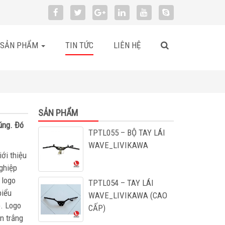
SẢN PHẨM
TIN TỨC
LIÊN HỆ
SẢN PHẨM
úng. Đó
TPTL055 – BỘ TAY LÁI
WAVE_LIVIKAWA
iới thiệu
ghiệp
 logo
TPTL054 – TAY LÁI
biểu
WAVE_LIVIKAWA (CAO
o. Logo
CẤP)
n trắng