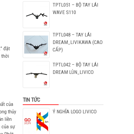
TPTL051 – BỘ TAY LÁI
WAVE S110
TPTL048 – TAY LÁI
DREAM_LIVIKAWA (CAO
” đặt
CẤP)
 thời
TPTL042 – BỘ TAY LÁI
DREAM LÙN_LIVICO
TIN TỨC
hất của
ong thủy
Ý NGHĨA LOGO LIVICO
n liền
u của sự