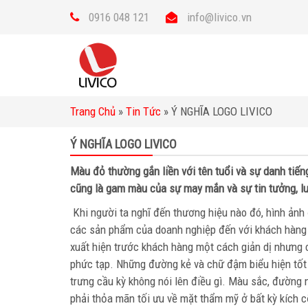
0916 048 121
info@livico.vn
Trang Chủ
»
Tin Tức
»
Ý NGHĨA LOGO LIVICO
Ý NGHĨA LOGO LIVICO
Màu đỏ thường gắn liền với tên tuổi và sự danh tiế
cũng là gam màu của sự may mắn và sự tin tưởng, lu
Khi người ta nghĩ đến thương hiệu nào đó, hình ảnh đ
các sản phẩm của doanh nghiệp đến với khách hàng 
xuất hiện trước khách hàng một cách giản dị nhưng
phức tạp. Những đường kẻ và chữ đậm biểu hiện tốt 
trưng cầu kỳ không nói lên điều gì. Màu sắc, đường n
phải thỏa mãn tối ưu về mặt thẩm mỹ ở bất kỳ kích c