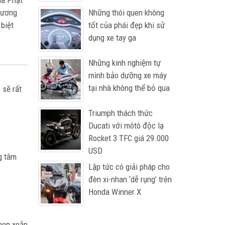
ủa Phật
dương
Những thói quen không
biệt
tốt của phái đẹp khi sử
dụng xe tay ga
Những kinh nghiệm tự
mình bảo dưỡng xe máy
tại nhà không thể bỏ qua
 sẽ rất
Triumph thách thức
Ducati với môtô độc lạ
Rocket 3 TFC giá 29.000
USD
g tâm
Lập tức có giải pháp cho
đèn xi-nhan ‘dễ rụng’ trên
Honda Winner X
-men xoắn