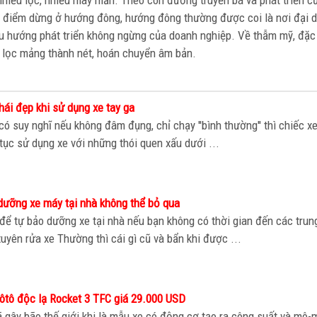
nhiều lộc, nhiều may mắn. Theo con đường truyền bá và phát triển c
có điểm dừng ở hướng đông, hướng đông thường được coi là nơi đại 
 xu hướng phát triển không ngừng của doanh nghiệp. Về thẫm mỹ, đặc 
thể lọc mảng thành nét, hoán chuyển âm bản.
hái đẹp khi sử dụng xe tay ga
ó suy nghĩ nếu không đâm đụng, chỉ chạy ''bình thường'' thì chiếc xe
ục sử dụng xe với những thói quen xấu dưới ...
dưỡng xe máy tại nhà không thể bỏ qua
ể tự bảo dưỡng xe tại nhà nếu bạn không có thời gian đến các trun
uyên rửa xe Thường thì cái gì cũ và bẩn khi được ...
ôtô độc lạ Rocket 3 TFC giá 29.000 USD
 gây bão thế giới khi là mẫu xe có động cơ tạo ra công suất và mô