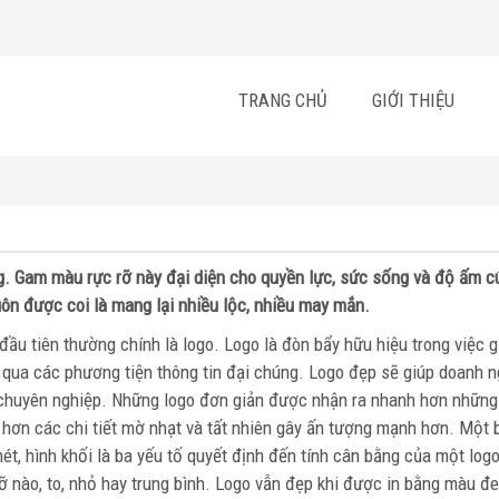
TRANG CHỦ
GIỚI THIỆU
ng. Gam màu rực rỡ này đại diện cho quyền lực, sức sống và độ ấm c
ôn được coi là mang lại nhiều lộc, nhiều may mắn.
ầu tiên thường chính là logo. Logo là đòn bẩy hữu hiệu trong việc g
qua các phương tiện thông tin đại chúng. Logo đẹp sẽ giúp doanh n
 chuyên nghiệp. Những logo đơn giản được nhận ra nhanh hơn những
hơn các chi tiết mờ nhạt và tất nhiên gây ấn tượng mạnh hơn. Một 
ét, hình khối là ba yếu tố quyết định đến tính cân bằng của một log
ỡ nào, to, nhỏ hay trung bình. Logo vẫn đẹp khi được in bằng màu đe