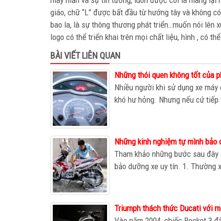
may mắn và sự tin tưởng, luôn được coi là mang lại 
giáo, chữ “L” được bất đầu từ hướng tây và không 
bao la, là sự thông thương phát triển…muốn nói lên
logo có thể triển khai trên mọi chất liệu, hình , có 
BÀI VIẾT LIÊN QUAN
Những thói quen không tốt của p
Nhiều người khi sử dụng xe máy c
khó hư hỏng. Nhưng nếu cứ tiếp t
Những kinh nghiệm tự mình bảo 
Tham khảo những bước sau đây đ
bảo dưỡng xe uy tín. 1. Thường x
Triumph thách thức Ducati với m
Vào năm 2004, chiếc Rocket 3 đã